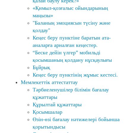
қалай баулу керек?»
«Қимыл-қозғалыс ойындарының
маңызы»
"Баланың эмоциясын түсіну және
қолдау"
Кеңес беру пунктіне баратын ата-
аналарға арналған кеңестер.
“Беске дейін үлгер” мобильді
қосымшаның қолдану нұсқаулығы
Бұйрық
Кеңес беру пунктінің жұмыс кестесі.
Мемлекеттік аттестаттау
Тәрбиеленушілер білімін бағалау
құжаттары
Құрылтай құжаттары
Қосымшалар
Өзін-өзі бағалау нәтижелері бойынша
қорытындысы