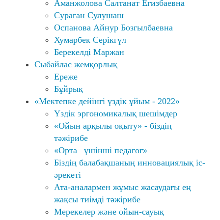
Аманжолова Салтанат Егизбаевна
Сураган Сулушаш
Оспанова Айнур Бозгылбаевна
Хумарбек Серікгүл
Берекелді Маржан
Сыбайлас жемқорлық
Ереже
Бұйрық
«Мектепке дейінгі үздік ұйым - 2022»
Үздік эргономикалық шешімдер
«Ойын арқылы оқыту» - біздің
тәжірибе
«Орта –үшінші педагог»
Біздің балабақшаның инновациялық іс-
әрекеті
Ата-аналармен жұмыс жасаудағы ең
жақсы тиімді тәжірибе
Мерекелер және ойын-сауық