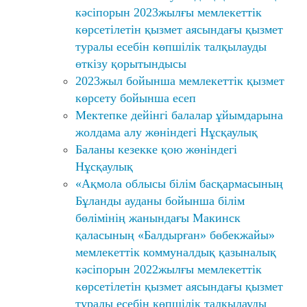
кәсіпорын 2023жылғы мемлекеттік
көрсетілетін қызмет аясындағы қызмет
туралы есебін көпшілік талқылауды
өткізу қорытындысы
2023жыл бойынша мемлекеттік қызмет
көрсету бойынша есеп
Мектепке дейінгі балалар ұйымдарына
жолдама алу жөніндегі Нұсқаулық
Баланы кезекке қою жөніндегі
Нұсқаулық
«Ақмола облысы білім басқармасының
Бұланды ауданы бойынша білім
бөлімінің жанындағы Макинск
қаласының «Балдырған» бөбекжайы»
мемлекеттік коммуналдық қазыналық
кәсіпорын 2022жылғы мемлекеттік
көрсетілетін қызмет аясындағы қызмет
туралы есебін көпшілік талқылауды