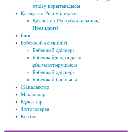
өткізу қорытындысы
Қазақстан Республикасы
Қазақстан Республикасының
Президенті
Блог
Бөбекжай әкімшілігі
Бөбекжай әдіскері
Бөбекжайдың педагог-
ұйымдастырушысы
Бөбекжай әдіскері
Бөбекжай басшысы
Жаңалықтар
Мақалалар
Құжаттар
Фотогалерея
Контакт