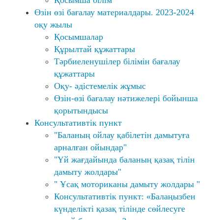
Қосымша білім
Өзін өзі бағалау материалдары. 2023-2024
оқу жылы
Қосымшалар
Құрылтай құжаттары
Тәрбиеленушілер білімін бағалау
құжаттары
Оқу- әдістемелік жұмыс
Өзін-өзі бағалау нәтижелері бойынша
қорытындысы
Консультативтік пункт
"Баланың ойлау қабілетін дамытуға
арналған ойындар"
"Үй жағдайында баланың қазақ тілін
дамыту жолдары"
" Ұсақ моториканы дамыту жолдары "
Консультативтік пункт: «Балаңызбен
күнделікті қазақ тілінде сөйлесуге