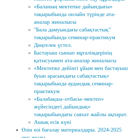
«Баланың мектепке дайындығы»
тақырыбында онлайн түрінде ата-
аналар жиналысы
"Бала дамуындағы сабақтастық"
тақырыбында семинар-практикум
Дөңгелек үстел.
Бастауыш сынып мұғалімдерінің
қатысуымен ата-аналар жиналысы
«Мектепке дейінгі ұйым мен бастауыш
буын арасындағы сабақтастық»
тақырыбында аудандық семинар-
практикум
«Балабақша–отбасы–мектеп»
жүйесіндегі дайындық»
тақырыбындағы саяхат жайлы ақпарат.
Ашық есік күні
Өзін өзі бағалау материалдары. 2024-2025
оқу жылы