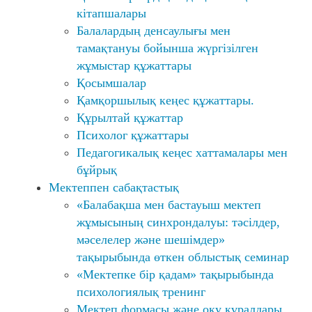
кітапшалары
Балалардың денсаулығы мен
тамақтануы бойынша жүргізілген
жұмыстар құжаттары
Қосымшалар
Қамқоршылық кеңес құжаттары.
Құрылтай құжаттар
Психолог құжаттары
Педагогикалық кеңес хаттамалары мен
бұйрық
Мектеппен сабақтастық
«Балабақша мен бастауыш мектеп
жұмысының синхрондалуы: тәсілдер,
мәселелер және шешімдер»
тақырыбында өткен облыстық семинар
«Мектепке бір қадам» тақырыбында
психологиялық тренинг
Мектеп формасы және оқу құралдары