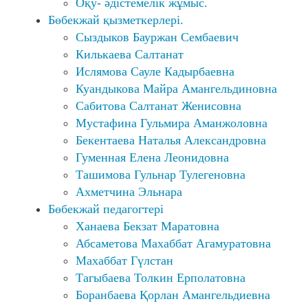
Оқу- әдістемелік жұмыс.
Бөбекжай қызметкерлері.
Сыздыков Бауржан Сембаевич
Килькаева Салтанат
Ислямова Сауле Кадырбаевна
Куандыкова Майра Амангельдиновна
Сабитова Салтанат Женисовна
Мустафина Гульмира Аманжоловна
Бекентаева Наталья Александровна
Гуменная Елена Леонидовна
Ташимова Гульнар Тулегеновна
Ахметчина Эльнара
Бөбекжай педагогтері
Ханаева Бекзат Маратовна
Абсаметова Махаббат Агамуратовна
Махаббат Гүлстан
Тагыбаева Толкин Ерполатовна
Боранбаева Қорлан Амангельдиевна