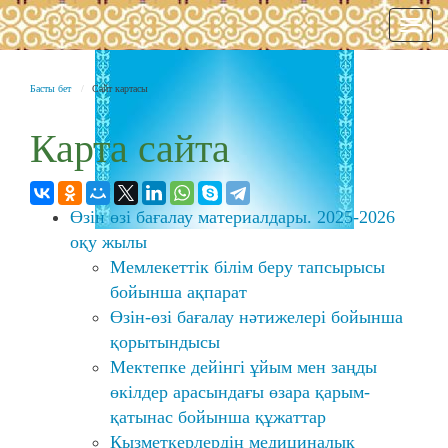
Нави
Басты бет
Сайт картасы
Карта сайта
Өзін өзі бағалау материалдары. 2025-2026
оқу жылы
Мемлекеттік білім беру тапсырысы
бойынша ақпарат
Өзін-өзі бағалау нәтижелері бойынша
қорытындысы
Мектепке дейінгі ұйым мен заңды
өкілдер арасындағы өзара қарым-
қатынас бойынша құжаттар
Қызметкерлердің медициналық