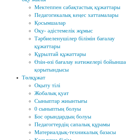
Мектеппен сабақтастық құжаттары
Педагогикалық кеңес хаттамалары
Қосымшалар
Оқу- әдістемелік жұмыс
Тәрбиеленушілер білімін бағалау
құжаттары
Құрылтай құжаттары
Өзін-өзі бағалау нәтижелері бойынша
қорытындысы
Төлқұжат
Оқыту тілі
Жобалық қуат
Сыныптар жиынтығы
0 сыныптың болуы
Бос орындардың болуы
Педагогтердің сапалық құрамы
Материалдық-техникалық базасы