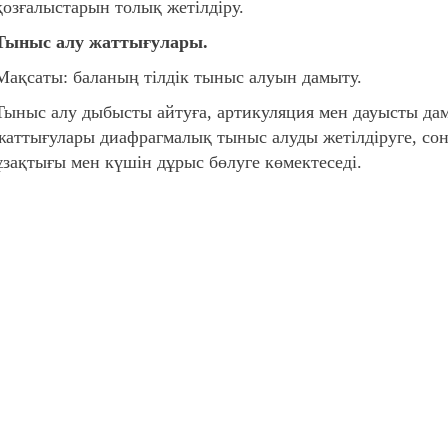
қозғалыстарын толық жетілдіру.
Тыныс алу жаттығулары.
Мақсаты: баланың тілдік тыныс алуын дамыту.
Тыныс алу дыбысты айтуға, артикуляция мен дауысты дам
жаттығулары диафрагмалық тыныс алуды жетілдіруге, со
ұзақтығы мен күшін дұрыс бөлуге көмектеседі.