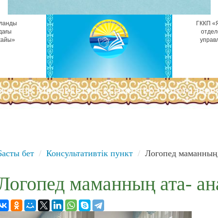
ұланды
ГККП «Я
дағы
отдел
жайы»
управ
жеттер
Мемлекеттік қызметтер
Фотогалере
Басты бет
Консультативтік пункт
Логопед маманның 
Логопед маманның ата- а