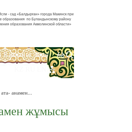
сли - сад «Балдырған» города Макинск при
е образования по Буландынскому району
ления образования Акмолинской области»
я
Байланыс
Блог
KZ
RU
EN
ата- анамен...
намен жұмысы