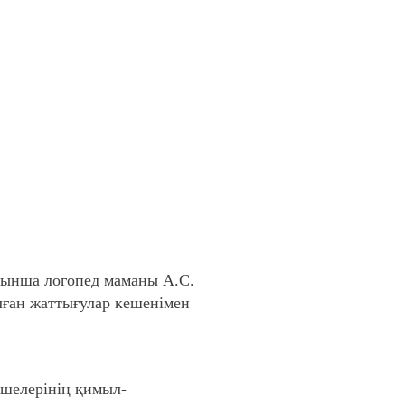
ынша логопед маманы А.С.
лған жаттығулар кешенімен
үшелерінің қимыл-