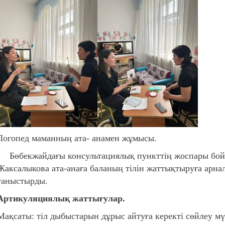
Логопед маманның ата- анамен жұмысы.
Бөбекжайдағы консультациялық пункттің жоспары бой
Жаксалыкова ата-анаға баланың тілін жаттықтыруға арна
таныстырды.
Артикуляциялық жаттығулар.
Мақсаты: тіл дыбыстарын дұрыс айтуға керекті сөйлеу м