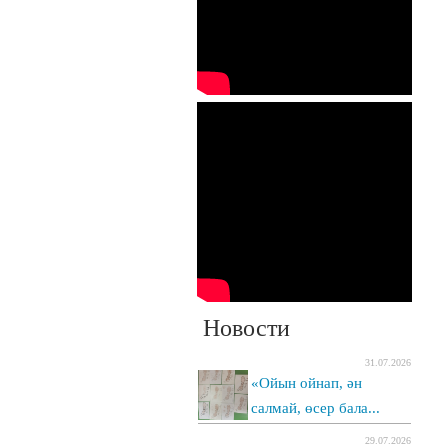
Новости
31.07.2026
«Ойын ойнап, ән
салмай, өсер бала...
29.07.2026