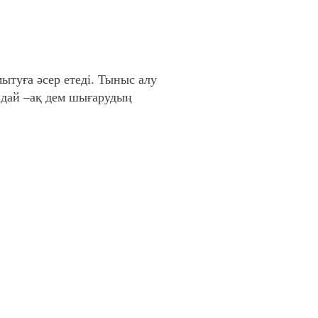
ытуға әсер етеді. Тыныс алу
ндай –ақ дем шығарудың