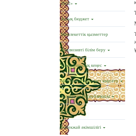
2022»
Ашық бюджет
Мемлекеттік қызметтер
Инклюзивті білім беру
Қамқоршылық кеңес
Мемлекеттік қызмет көрсету
Қазақстан Республикасы
Блог
Бөбекжай әкімшілігі