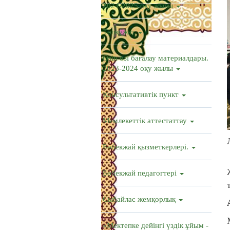
2024-2025 оқу жылы
Төлқұжат
Өзін өзі бағалау материалдары.
2023-2024 оқу жылы
Консультативтік пункт
Мемлекеттік аттестаттау
Бөбекжай қызметкерлері.
Бөбекжай педагогтері
Сыбайлас жемқорлық
«Мектепке дейінгі үздік ұйым -