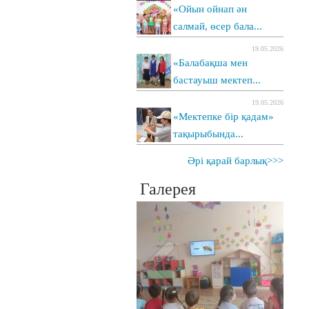
«Ойын ойнап ән
салмай, өсер бала...
19.05.2026
«Балабақша мен
бастауыш мектеп...
19.05.2026
«Мектепке бір қадам»
тақырыбында...
Әрі қарай барлық>>>
Галерея