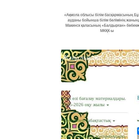
«Ақмола облысы білім басқармасының Б
ауданы бойынша білім бөлімінің жанын
Макинск қаласының «Балдырған» бөбек
МКҚК-ы
Жаңалықтар
Ашық бюд
Өзін өзі бағалау материалдары.
2025-2026 оқу жылы
Мектеппен сабақтастық
Өзін өзі бағалау материалдары.