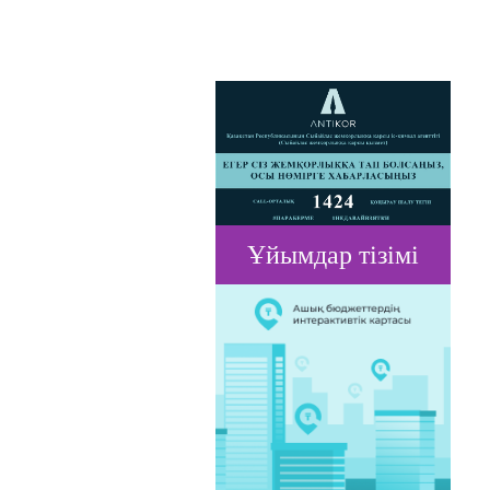
Ұйымдар тізімі