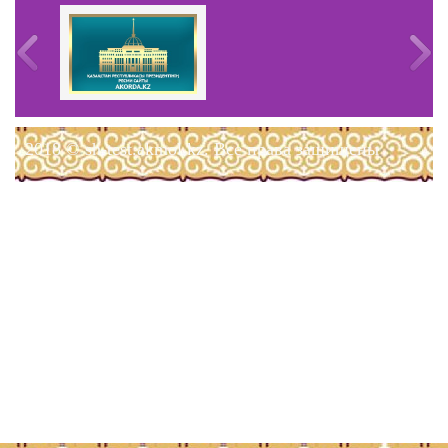
2018 © sh-test.akmol.kz. Все права защищены