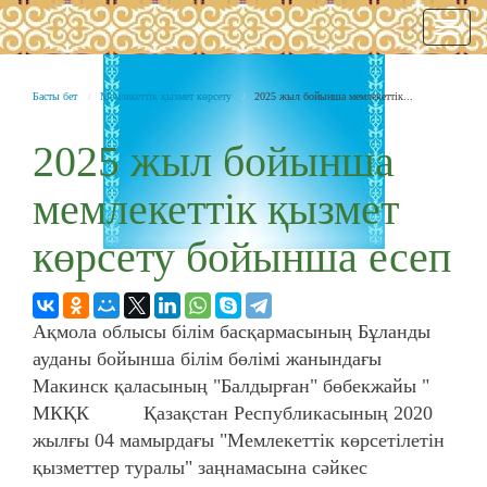
Нави
Басты бет
Мемлекеттік қызмет көрсету
2025 жыл бойынша мемлекеттік...
2025 жыл бойынша
мемлекеттік қызмет
көрсету бойынша есеп
Ақмола облысы білім басқармасының Бұланды
ауданы бойынша білім бөлімі жанындағы
Макинск қаласының "Балдырған" бөбекжайы "
МКҚК Қазақстан Республикасының 2020
жылғы 04 мамырдағы "Мемлекеттік көрсетілетін
қызметтер туралы" заңнамасына сәйкес