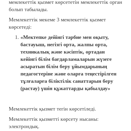
мемлекеттік қызмет көрсететін мемлекеттік орган
болып табылады.
Мемлекеттік мекеме 3 мемлекеттік қызмет
көрсетеді:
«Мектепке дейінгі тәрбие мен оқыту,
бастауыш, негізгі орта, жалпы орта,
техникалық және кәсіптік, ортадан
кейінгі білім бағдарламаларын жүзеге
асыратын білім беру ұйымдарының
педагогтеріне және оларға теңестірілген
тұлғаларға біліктілік санаттарын беру
(растау) үшін құжаттарды қабылдау»
Мемлекеттік қызмет тегін көрсетіледі.
Мемлекеттік қызметті көрсету нысаны:
электрондық.