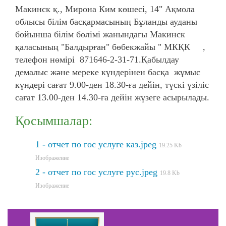
Макинск қ., Мирона Ким көшесі, 14" Ақмола
облысы білім басқармасының Бұланды ауданы
бойынша білім бөлімі жанындағы Макинск
қаласының "Балдырған" бөбекжайы " МКҚК ,
телефон нөмірі 871646-2-31-71.Қабылдау
демалыс және мереке күндерінен басқа жұмыс
күндері сағат 9.00-ден 18.30-ға дейін, түскі үзіліс
сағат 13.00-ден 14.30-ға дейін жүзеге асырылады.
Қосымшалар:
1 - отчет по гос услуге каз.jpeg
19.25 Kb
Изображение
2 - отчет по гос услуге рус.jpeg
19.8 Kb
Изображение