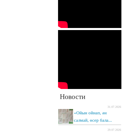
Новости
31.07.2026
«Ойын ойнап, ән
салмай, өсер бала...
29.07.2026