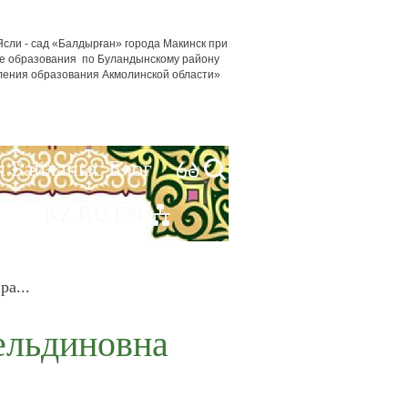
сли - сад «Балдырған» города Макинск при
е образования по Буландынскому району
ления образования Акмолинской области»
я
Байланыс
Блог
KZ
RU
EN
а...
ельдиновна