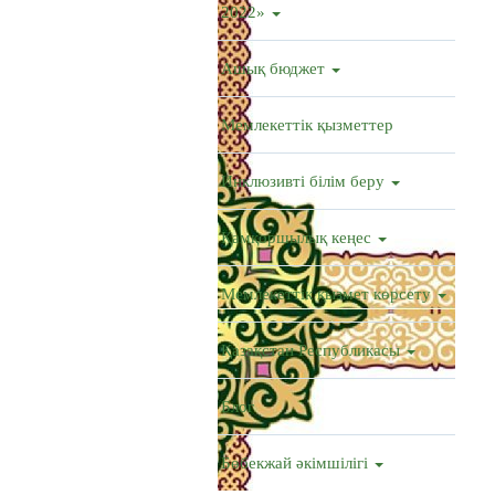
2022»
Ашық бюджет
Мемлекеттік қызметтер
Инклюзивті білім беру
Қамқоршылық кеңес
Мемлекеттік қызмет көрсету
Қазақстан Республикасы
Блог
Бөбекжай әкімшілігі