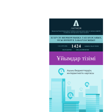
Ұйымдар тізімі