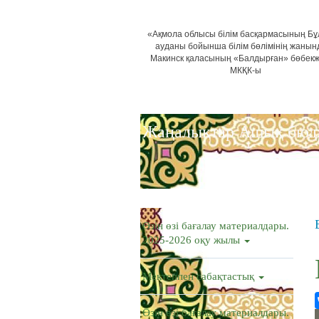
«Ақмола облысы білім басқармасының Б
ауданы бойынша білім бөлімінің жанын
Макинск қаласының «Балдырған» бөбек
МКҚК-ы
Жаңалықтар
Ашық бюд
Өзін өзі бағалау материалдары.
2025-2026 оқу жылы
Мектеппен сабақтастық
Өзін өзі бағалау материалдары.