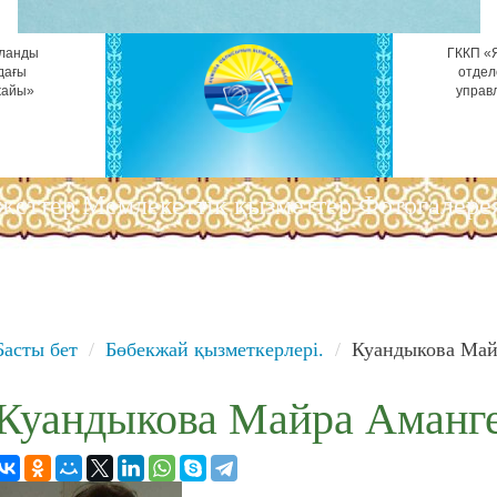
ұланды
ГККП «Я
дағы
отдел
жайы»
управ
жеттер
Мемлекеттік қызметтер
Фотогалере
Басты бет
Бөбекжай қызметкерлері.
Куандыкова Майр
Куандыкова Майра Аманг