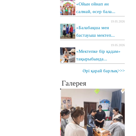
«Ойын ойнап ән
салмай, өсер бала...
19.05.2026
«Балабақша мен
бастауыш мектеп...
19.05.2026
«Мектепке бір қадам»
тақырыбында...
Әрі қарай барлық>>>
Галерея