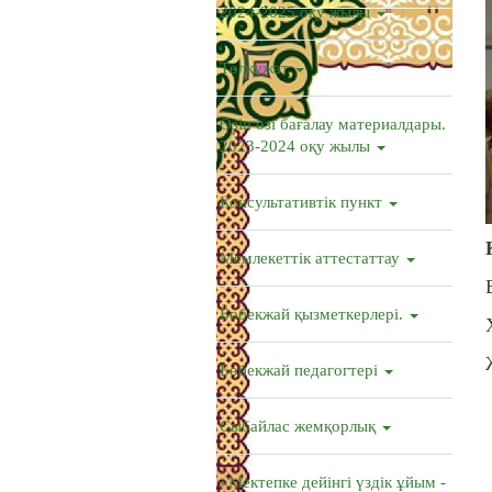
2024-2025 оқу жылы
Төлқұжат
Өзін өзі бағалау материалдары.
2023-2024 оқу жылы
Консультативтік пункт
Мемлекеттік аттестаттау
Бөбекжай қызметкерлері.
Бөбекжай педагогтері
Сыбайлас жемқорлық
«Мектепке дейінгі үздік ұйым -