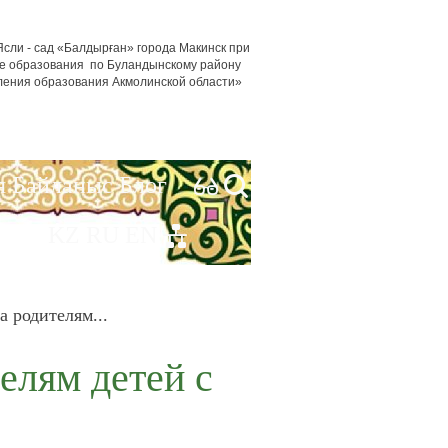
сли - сад «Балдырған» города Макинск при
е образования по Буландынскому району
ления образования Акмолинской области»
я
Байланыс
Блог
KZ
RU
EN
 родителям...
елям детей с