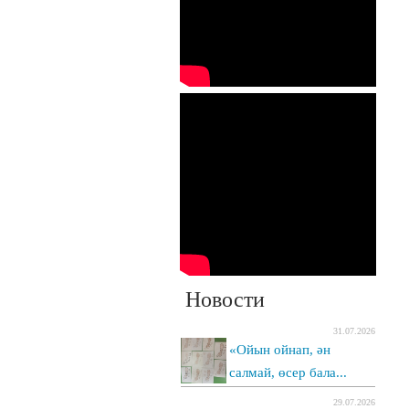
Новости
31.07.2026
«Ойын ойнап, ән
салмай, өсер бала...
29.07.2026