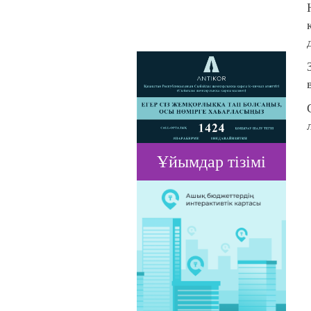
Ұйымдар тізімі