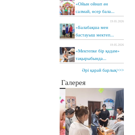
«Ойын ойнап ән
салмай, өсер бала...
19.05.2026
«Балабақша мен
бастауыш мектеп...
19.05.2026
«Мектепке бір қадам»
тақырыбында...
Әрі қарай барлық>>>
Галерея