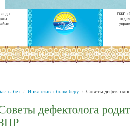
ұланды
ГККП «Я
дағы
отдел
жайы»
управ
жеттер
Мемлекеттік қызметтер
Фотогалере
Басты бет
Инклюзивті білім беру
Советы дефектолога
Советы дефектолога родит
ЗПР