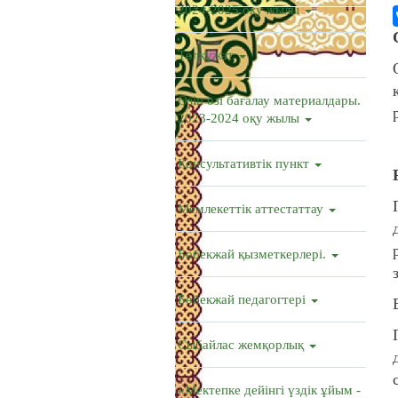
2024-2025 оқу жылы
Төлқұжат
Өзін өзі бағалау материалдары.
2023-2024 оқу жылы
Консультативтік пункт
Мемлекеттік аттестаттау
Бөбекжай қызметкерлері.
Бөбекжай педагогтері
Сыбайлас жемқорлық
«Мектепке дейінгі үздік ұйым -