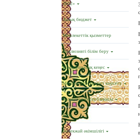
2022»
Ашық бюджет
Мемлекеттік қызметтер
Инклюзивті білім беру
Қамқоршылық кеңес
Мемлекеттік қызмет көрсету
Қазақстан Республикасы
Блог
Бөбекжай әкімшілігі