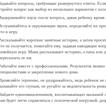
Задавайте вопросы, требующие развернутого ответа. Если 
стройте вопрос как выбор из нескольких вариантов с исп
Выдерживайте паузу после вопроса, давая ребенку время 
Вслушивайтесь в окружающие звуки, определяйте их про
это в игру.
Рассказывайте короткие занятные истории, а затем просит
это не получается, помогайте ему, задавая наводящие во
семейную игру. Мама рассказывает историю, а папа или 
пересказать ее им.
Работайте вместе с профессионалами. Результатов можно 
специалистами и закрепление нового дома.
Проявляйте терпение, не раздражайтесь, ведь ребенок не
называйте его глупым, не ругайте за медлительность реак
Найдите единомышленников, воспитывающих малышей с 
вам будет легче справляться с психической нагрузкой, р