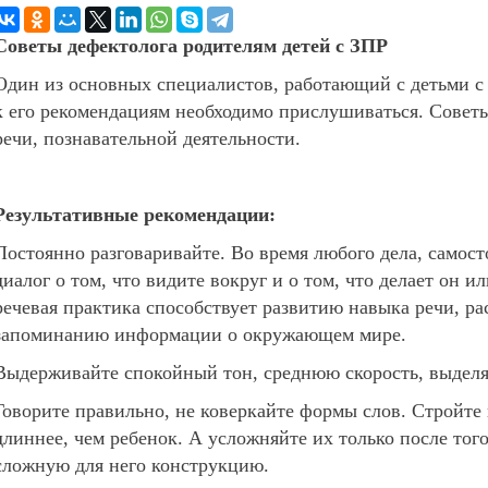
Советы дефектолога родителям детей с ЗПР
Один из основных специалистов, работающий с детьми с 
к его рекомендациям необходимо прислушиваться. Совет
речи, познавательной деятельности.
Результативные рекомендации:
Постоянно разговаривайте. Во время любого дела, самост
диалог о том, что видите вокруг и о том, что делает он 
речевая практика способствует развитию навыка речи, р
запоминанию информации о окружающем мире.
Выдерживайте спокойный тон, среднюю скорость, выделя
Говорите правильно, не коверкайте формы слов. Стройте
длиннее, чем ребенок. А усложняйте их только после тог
сложную для него конструкцию.