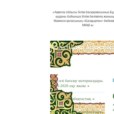
«Ақмола облысы білім басқармасының Б
ауданы бойынша білім бөлімінің жанын
Макинск қаласының «Балдырған» бөбек
МКҚК-ы
Жаңалықтар
Ашық бюд
Өзін өзі бағалау материалдары.
2025-2026 оқу жылы
Мектеппен сабақтастық
Өзін өзі бағалау материалдары.