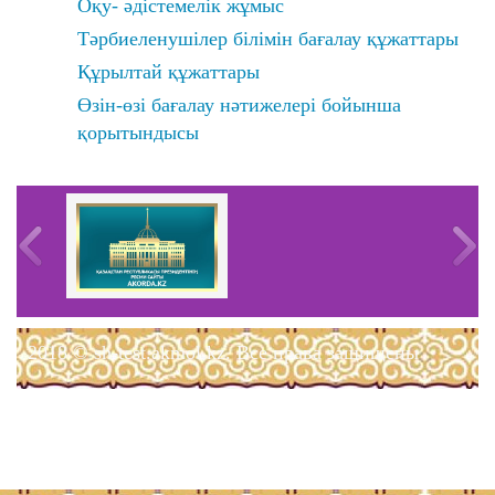
Оқу- әдістемелік жұмыс
Тәрбиеленушілер білімін бағалау құжаттары
Құрылтай құжаттары
Өзін-өзі бағалау нәтижелері бойынша
қорытындысы
2018 © sh-test.akmol.kz. Все права защищены