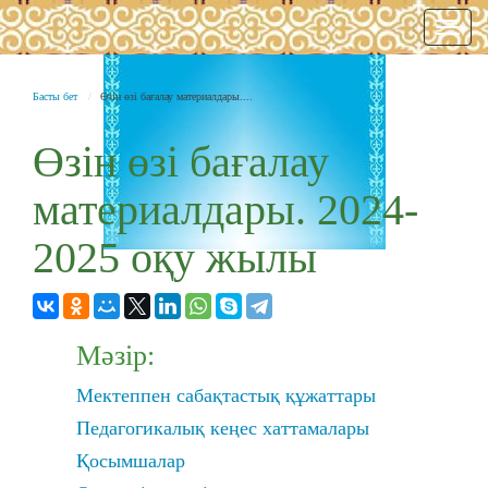
Нави
Басты бет
Өзін өзі бағалау материалдары....
Өзін өзі бағалау
материалдары. 2024-
2025 оқу жылы
Мәзір:
Мектеппен сабақтастық құжаттары
Педагогикалық кеңес хаттамалары
Қосымшалар