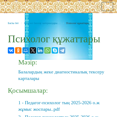
Нави
Басты бет
Өзін өзі бағалау материалдары....
Психолог құжаттары
Психолог құжаттары
Мәзір:
Балалардың жеке диагностикалық тексеру
карталары
Қосымшалар:
1 - Педагог-психолог тың 2025-2026 о.ж
жұмыс жоспары..pdf