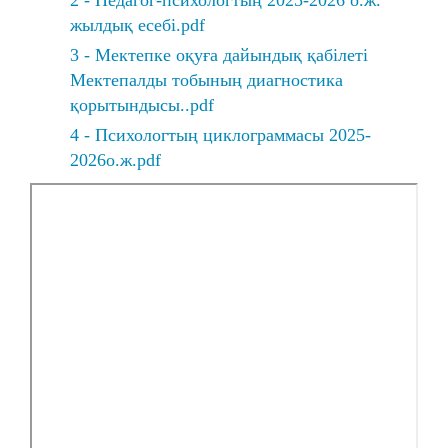
2 - Педагог-психологтың 2025-2026 о.ж.
жылдық есебі.pdf
3 - Мектепке оқуға дайындық қабілеті
Мектепалды тобының диагностика
қорытындысы..pdf
4 - Психологтың циклограммасы 2025-
2026о.ж.pdf