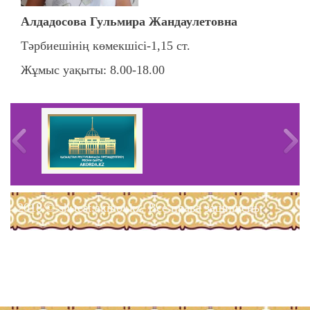
Алдадосова Гульмира Жандаулетовна
Тәрбиешінің көмекшісі-1,15 ст.
Жұмыс уақыты: 8.00-18.00
2018 © sh-test.akmol.kz. Все права защищены