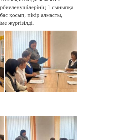
әрбиеленушілерінің 1 сыныпқа
ас қосып, пікір алмасты,
ме жүргізілді.