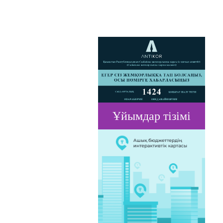
Ұйымдар тізімі