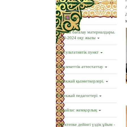
2024-2025 оқу жылы
Төлқұжат
Өзін өзі бағалау материалдары.
2023-2024 оқу жылы
Консультативтік пункт
Мемлекеттік аттестаттау
Бөбекжай қызметкерлері.
Бөбекжай педагогтері
Сыбайлас жемқорлық
«Мектепке дейінгі үздік ұйым -