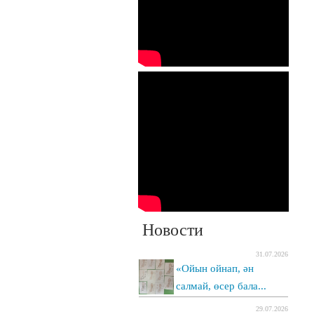
Новости
31.07.2026
«Ойын ойнап, ән
салмай, өсер бала...
29.07.2026