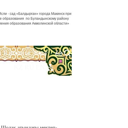
сли - сад «Балдырған» города Макинск при
е образования по Буландынскому району
ления образования Акмолинской области»
я
Байланыс
Блог
KZ
RU
EN
 Шолақ атындағы мектеп-