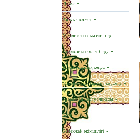
2022»
Ашық бюджет
Мемлекеттік қызметтер
Инклюзивті білім беру
Қамқоршылық кеңес
Мемлекеттік қызмет көрсету
Қазақстан Республикасы
Блог
Бөбекжай әкімшілігі