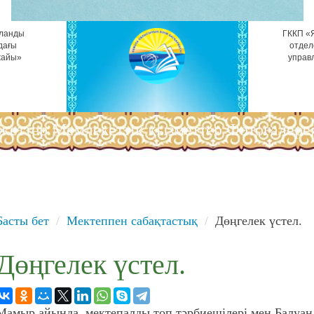
ұланды
ГККП «Я
дағы
отдел
жайы»
управ
жеттер
Мемлекеттік қызметтер
Фотогалере
Басты бет
Мектеппен сабақтастық
Дөңгелек үстел.
Дөңгелек үстел.
Мамыр айында мектепалды топ тәрбиешілері мен Балуан