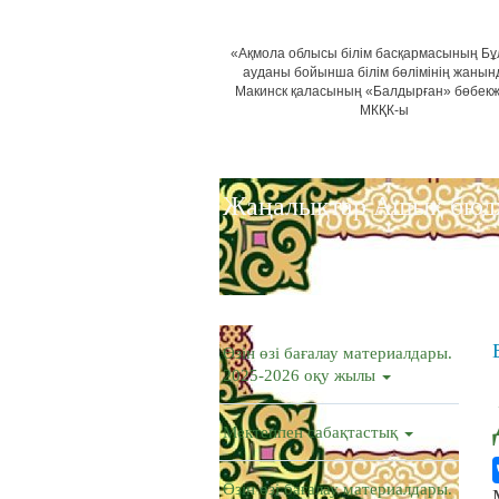
«Ақмола облысы білім басқармасының Б
ауданы бойынша білім бөлімінің жанын
Макинск қаласының «Балдырған» бөбек
МКҚК-ы
Жаңалықтар
Ашық бюд
Өзін өзі бағалау материалдары.
2025-2026 оқу жылы
Мектеппен сабақтастық
Өзін өзі бағалау материалдары.