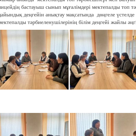
лицейдің бастауыш сынып мұғалімдері мектепалды топ т
дайындық деңгейін анықтау мақсатында дөңгеле үстелде б
мектепалды тәрбиеленушілерінің білім деңгейі жайлы әңгі