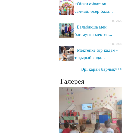
«Ойын ойнап ән
салмай, өсер бала...
19.05.2026
«Балабақша мен
бастауыш мектеп...
19.05.2026
«Мектепке бір қадам»
тақырыбында...
Әрі қарай барлық>>>
Галерея