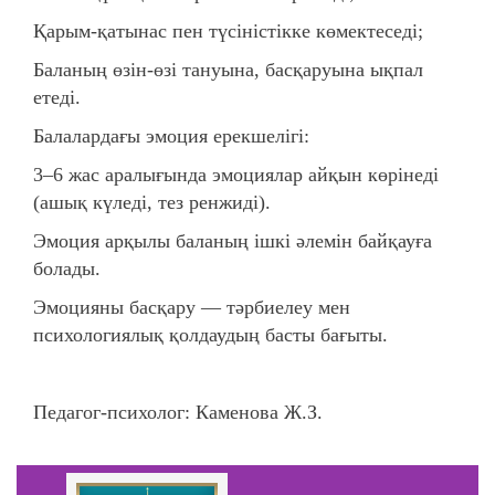
Қарым-қатынас пен түсіністікке көмектеседі;
Баланың өзін-өзі тануына, басқаруына ықпал
етеді.
Балалардағы эмоция ерекшелігі:
3–6 жас аралығында эмоциялар айқын көрінеді
(ашық күледі, тез ренжиді).
Эмоция арқылы баланың ішкі әлемін байқауға
болады.
Эмоцияны басқару — тәрбиелеу мен
психологиялық қолдаудың басты бағыты.
Педагог-психолог: Каменова Ж.З.