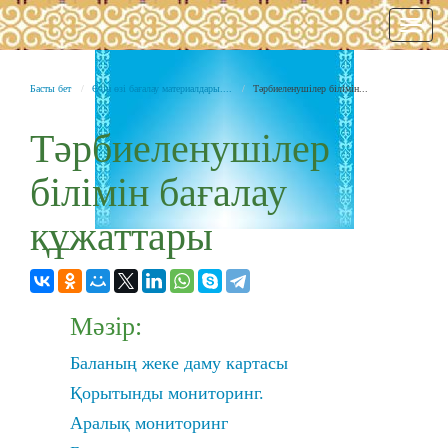
Нави
Басты бет
Өзін өзі бағалау материалдары....
Тәрбиеленушілер білімін...
Тәрбиеленушілер
білімін бағалау
құжаттары
Мәзір:
Баланың жеке даму картасы
Қорытынды мониторинг.
Аралық мониторинг