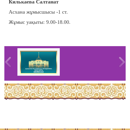
Килькаева Салтанат
Асхана жұмысшысы -1 ст.
Жұмыс уақыты: 9.00-18.00.
2018 © sh-test.akmol.kz. Все права защищены