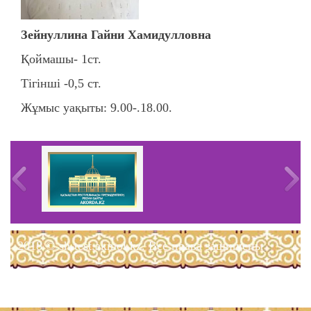
Зейнуллина Гайни Хамидулловна
Қоймашы- 1ст.
Тігінші -0,5 ст.
Жұмыс уақыты: 9.00-.18.00.
2018 © sh-test.akmol.kz. Все права защищены