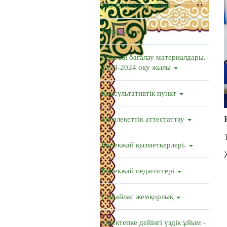
2024-2025 оқу жылы
Төлқұжат
Өзін өзі бағалау материалдары.
2023-2024 оқу жылы
Консультативтік пункт
Мемлекеттік аттестаттау
Бөбекжай қызметкерлері.
Бөбекжай педагогтері
Сыбайлас жемқорлық
«Мектепке дейінгі үздік ұйым -