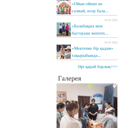
«Ойын ойнап ән
салмай, өсер бала...
19.05.2026
«Балабақша мен
бастауыш мектеп...
19.05.2026
«Мектепке бір қадам»
тақырыбында...
Әрі қарай барлық>>>
Галерея