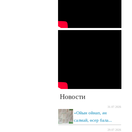
Новости
31.07.2026
«Ойын ойнап, ән
салмай, өсер бала...
29.07.2026