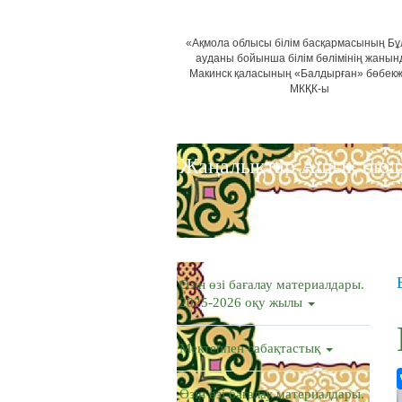
«Ақмола облысы білім басқармасының Б
ауданы бойынша білім бөлімінің жанын
Макинск қаласының «Балдырған» бөбек
МКҚК-ы
Жаңалықтар
Ашық бюд
Өзін өзі бағалау материалдары.
2025-2026 оқу жылы
Мектеппен сабақтастық
Өзін өзі бағалау материалдары.