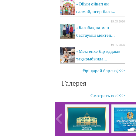
«Ойын ойнап ән
салмай, өсер бала...
19.05.2026
«Балабақша мен
бастауыш мектеп...
19.05.2026
«Мектепке бір қадам»
тақырыбында...
Әрі қарай барлық>>>
Галерея
Смотреть все>>>