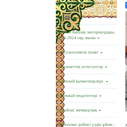
2024-2025 оқу жылы
Төлқұжат
Өзін өзі бағалау материалдары.
2023-2024 оқу жылы
Консультативтік пункт
Мемлекеттік аттестаттау
Бөбекжай қызметкерлері.
Бөбекжай педагогтері
Сыбайлас жемқорлық
«Мектепке дейінгі үздік ұйым -