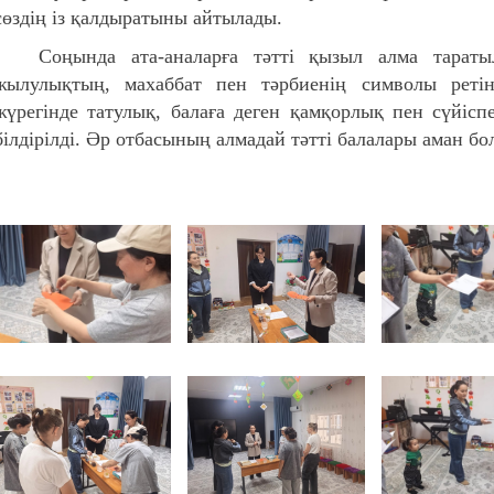
сөздің із қалдыратыны айтылады.
Соңында ата-аналарға тәтті қызыл алма таратыл
жылулықтың, махаббат пен тәрбиенің символы реті
жүрегінде татулық, балаға деген қамқорлық пен сүйіспе
білдірілді. Әр отбасының алмадай тәтті балалары аман бо