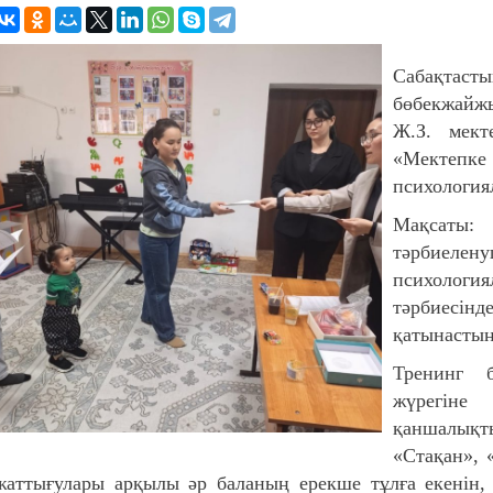
Сабақта
бөбекжайжы
Ж.З. мект
«Мектепк
психологиял
Мақсаты:
тәрбиеле
психологи
тәрбиесін
қатынастың
Тренинг 
жүрегіне
қаншалықт
«Стақан», 
жаттығулары арқылы әр баланың ерекше тұлға екенін,