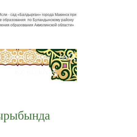
сли - сад «Балдырған» города Макинск при
е образования по Буландынскому району
ления образования Акмолинской области»
я
Байланыс
Блог
KZ
RU
EN
қырыбында