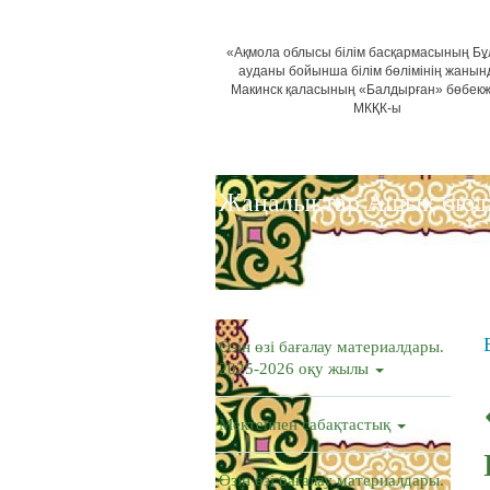
«Ақмола облысы білім басқармасының Б
ауданы бойынша білім бөлімінің жанын
Макинск қаласының «Балдырған» бөбек
МКҚК-ы
Жаңалықтар
Ашық бюд
Өзін өзі бағалау материалдары.
2025-2026 оқу жылы
Мектеппен сабақтастық
Өзін өзі бағалау материалдары.