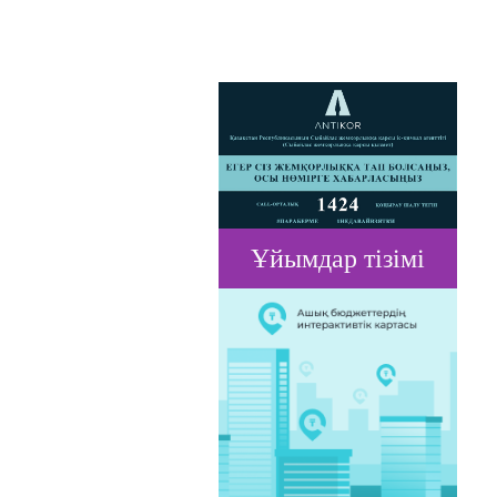
Ұйымдар тізімі