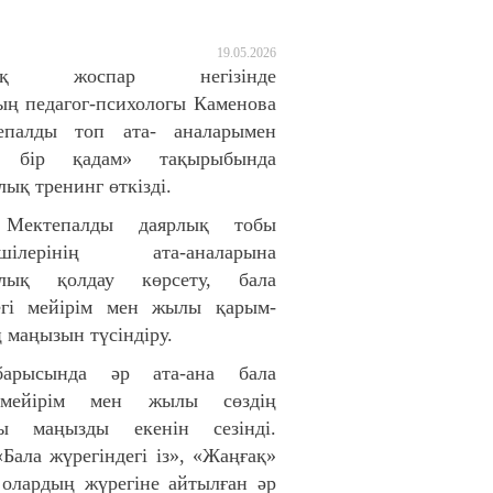
19.05.2026
стық жоспар негізінде
ң педагог-психологы Каменова
епалды топ ата- аналарымен
е бір қадам» тақырыбында
ық тренинг өткізді.
 Мектепалды даярлық тобы
нушілерінің ата-аналарына
ялық қолдау көрсету, бала
дегі мейірім мен жылы қарым-
 маңызын түсіндіру.
барысында әр ата-ана бала
 мейірім мен жылы сөздің
ы маңызды екенін сезінді.
«Бала жүрегіндегі із», «Жаңғақ»
 олардың жүрегіне айтылған әр