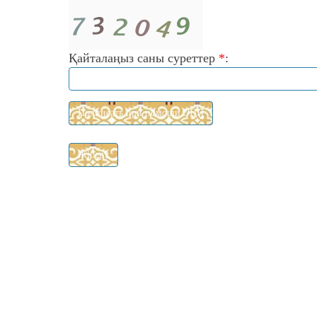
Қайталаңыз саны суреттер
*
: