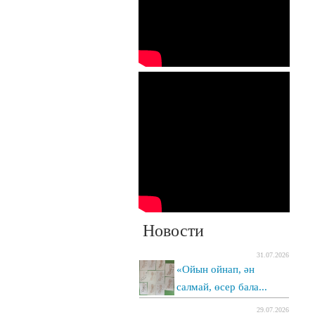
Новости
31.07.2026
«Ойын ойнап, ән
салмай, өсер бала...
29.07.2026