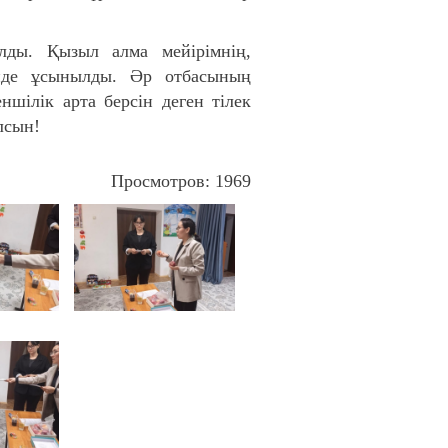
ды. Қызыл алма мейірімнің,
нде ұсынылды. Әр отбасының
ншілік арта берсін деген тілек
лсын!
Просмотров: 1969