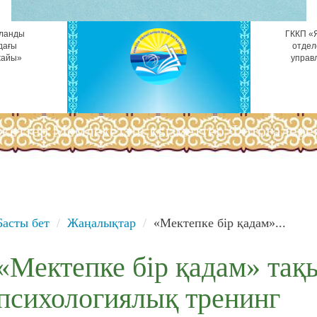
ұланды
ГККП «Я
дағы
отдел
жайы»
управ
жеттер
Мемлекеттік қызметтер
Фотогалере
Басты бет
Жаңалықтар
«Мектепке бір қадам»...
«Мектепке бір қадам» та
психологиялық тренинг