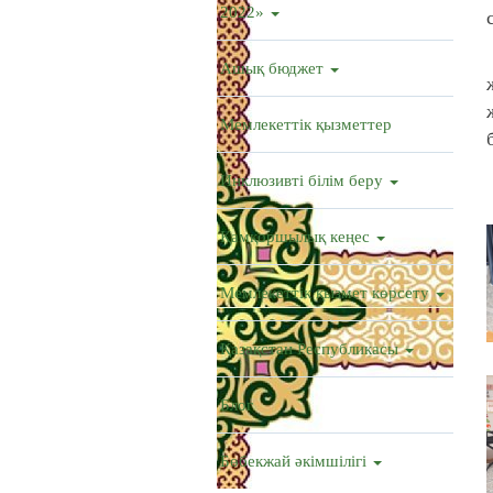
2022»
Ашық бюджет
Мемлекеттік қызметтер
Инклюзивті білім беру
Қамқоршылық кеңес
Мемлекеттік қызмет көрсету
Қазақстан Республикасы
Блог
Бөбекжай әкімшілігі