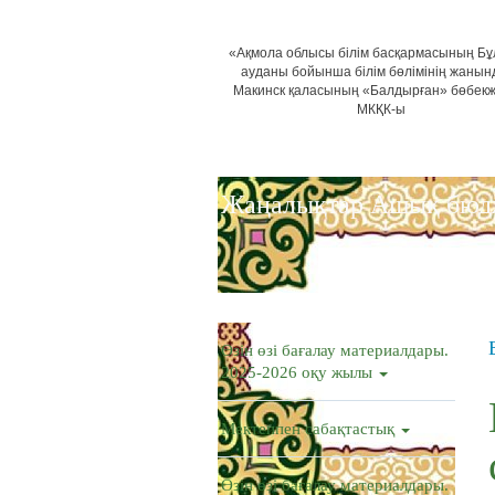
«Ақмола облысы білім басқармасының Б
ауданы бойынша білім бөлімінің жанын
Макинск қаласының «Балдырған» бөбек
МКҚК-ы
Жаңалықтар
Ашық бюд
Өзін өзі бағалау материалдары.
2025-2026 оқу жылы
Мектеппен сабақтастық
Өзін өзі бағалау материалдары.