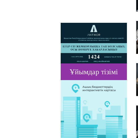
Ұйымдар тізімі