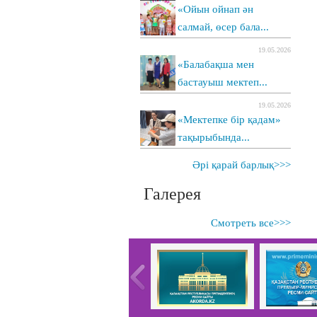
«Ойын ойнап ән
салмай, өсер бала...
19.05.2026
«Балабақша мен
бастауыш мектеп...
19.05.2026
«Мектепке бір қадам»
тақырыбында...
Әрі қарай барлық>>>
Галерея
Смотреть все>>>