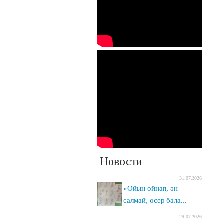
Новости
31.07.2026
«Ойын ойнап, ән
салмай, өсер бала...
29.07.2026