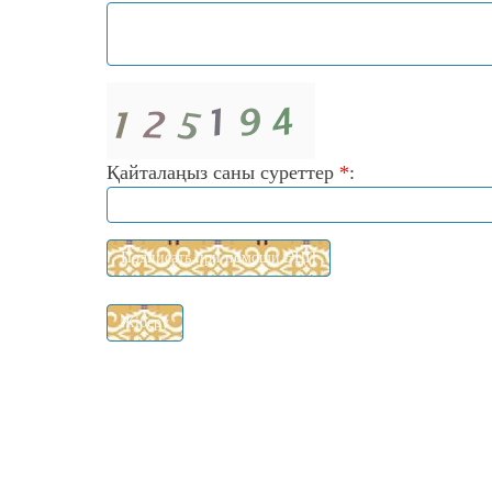
Қайталаңыз саны суреттер
*
: