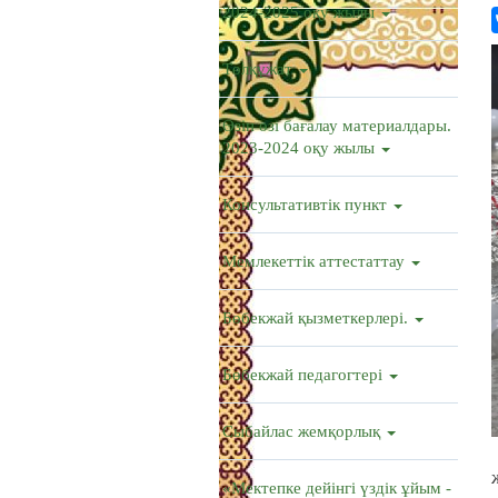
2024-2025 оқу жылы
Төлқұжат
Өзін өзі бағалау материалдары.
2023-2024 оқу жылы
Консультативтік пункт
Мемлекеттік аттестаттау
Бөбекжай қызметкерлері.
Бөбекжай педагогтері
Сыбайлас жемқорлық
«Мектепке дейінгі үздік ұйым -