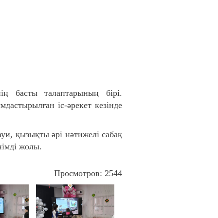
ің басты талаптарының бірі.
дастырылған іс-әрекет кезінде
уи, қызықты әрі нәтижелі сабақ
німді жолы.
Просмотров: 2544