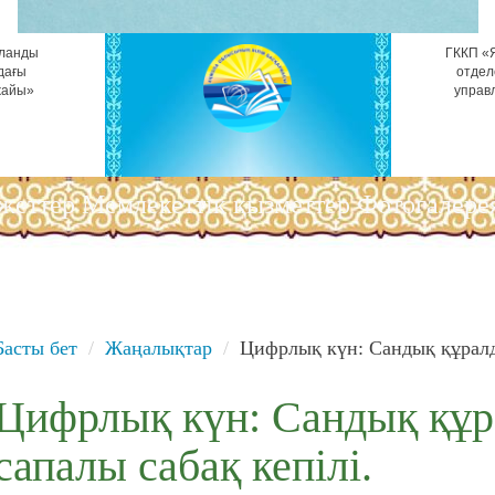
ұланды
ГККП «Я
дағы
отдел
жайы»
управ
жеттер
Мемлекеттік қызметтер
Фотогалере
Басты бет
Жаңалықтар
Цифрлық күн: Сандық құралда
Цифрлық күн: Сандық құр
сапалы сабақ кепілі.