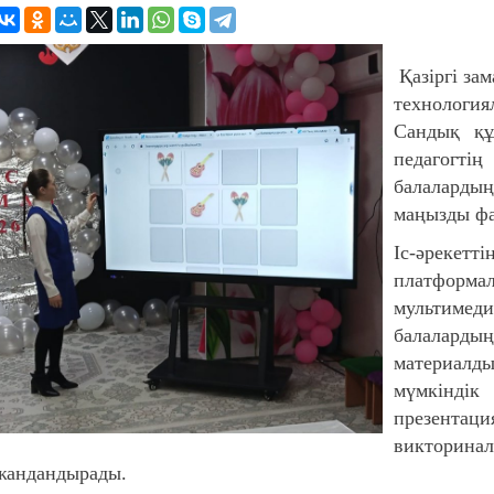
Қазіргі за
технологи
Сандық құ
педагогтің
балаларды
маңызды фа
Іс-әрекет
платформа
мультиме
балаларды
материалды
мүмкін
презента
виктори
жандандырады.