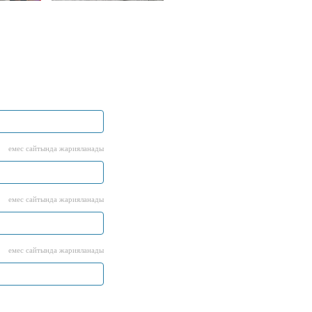
емес сайтында жарияланады
емес сайтында жарияланады
емес сайтында жарияланады