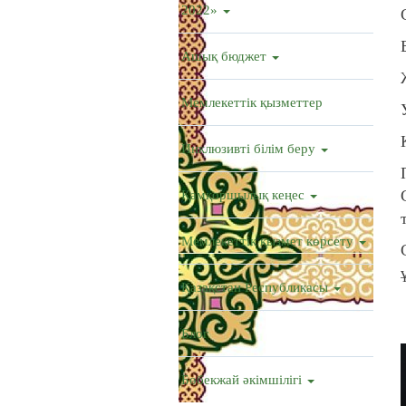
2022»
Ашық бюджет
Мемлекеттік қызметтер
Инклюзивті білім беру
Қамқоршылық кеңес
Мемлекеттік қызмет көрсету
Қазақстан Республикасы
Блог
Бөбекжай әкімшілігі