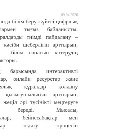
09.04.2026
манда білім беру жүйесі цифрлық
ялармен тығыз байланысты.
ралдарды тиімді пайдалану –
 кәсіби шеберлігін арттырып,
ң білім сапасын көтерудің
кторы.
тің барысында интерактивті
лар, онлайн ресурстар және
диялық құралдар қолдану
ң қызығушылығын арттырып,
 жеңіл әрі түсінікті меңгеруге
дік береді. Мысалы,
циялар, бейнесабақтар мен
налар оқыту процесін