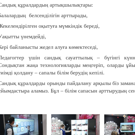
Сандық құралдардың артықшылықтары:
Балалардың белсенділігін арттырады,
Жекелендірілген оқытуға мүмкіндік береді,
Уақытты үнемдейді,
Кері байланысты жедел алуға көмектеседі,
Педагогтер үшін сандық сауаттылық – бүгінгі күнн
Сондықтан жаңа технологияларды меңгеріп, оларды ұйым
тиімді қолдану – сапалы білім берудің кепілі.
Сандық құралдарды орынды пайдалану арқылы біз замана
ұйымдастыра аламыз. Бұл – білім сапасын арттырудың се