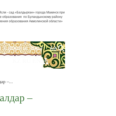
сли - сад «Балдырған» города Макинск при
е образования по Буландынскому району
ления образования Акмолинской области»
я
Байланыс
Блог
KZ
RU
EN
р –...
алдар –