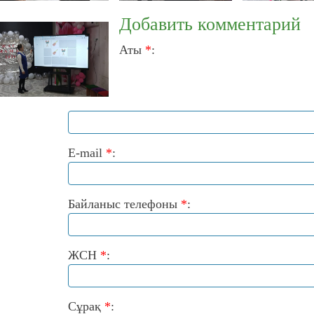
Добавить комментарий
Аты
*
:
E-mail
*
:
Байланыс телефоны
*
:
ЖСН
*
:
Сұрақ
*
: